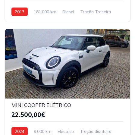
2013
181.000 km
Diesel
Tração Traseira
MINI COOPER ELÉTRICO
22.500,00€
2024
9.000 km
Eléctrico
Tração dianteira