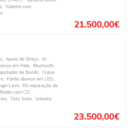
s
,
Volante com
on
21.500,00€
is
,
Apoio de Braço
,
Ar
ancos em Pele
,
Bluetooth
,
putador de Bordo
,
Cruise
ro
,
Faróis diurnos em LED
,
Liga-Leve
,
Kit reparação de
Rádio com CD
,
rico
,
Teto Solar
,
Volante
23.500,00€