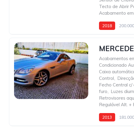
Tecto de Abrir 
Acabamento em
2018
200.00
MERCEDES
Acabamentos em
Condicionado Au
Caixa automática
Control
,
Direcçã
Fecho Central c
furo
,
Luzes diur
Retrovisores aq
Regulável Alt. + 
2013
181.00