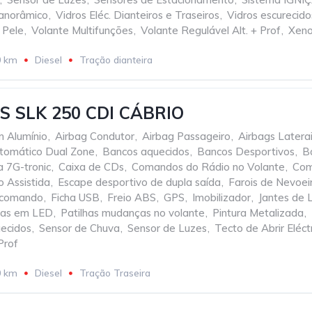
Panorâmico
,
Vidros Eléc. Dianteiros e Traseiros
,
Vidros escurecido
 Pele
,
Volante Multifunções
,
Volante Regulável Alt. + Prof
,
Xen
0 km
Diesel
Tração dianteira
 SLK 250 CDI CÁBRIO
 Alumínio
,
Airbag Condutor
,
Airbag Passageiro
,
Airbags Latera
tomático Dual Zone
,
Bancos aquecidos
,
Bancos Desportivos
,
B
 7G-tronic
,
Caixa de CDs
,
Comandos do Rádio no Volante
,
Com
o Assistida
,
Escape desportivo de dupla saída
,
Farois de Nevoei
/ comando
,
Ficha USB
,
Freio ABS
,
GPS
,
Imobilizador
,
Jantes de 
nas em LED
,
Patilhas mudanças no volante
,
Pintura Metalizada
,
uecidos
,
Sensor de Chuva
,
Sensor de Luzes
,
Tecto de Abrir Eléct
Prof
0 km
Diesel
Tração Traseira