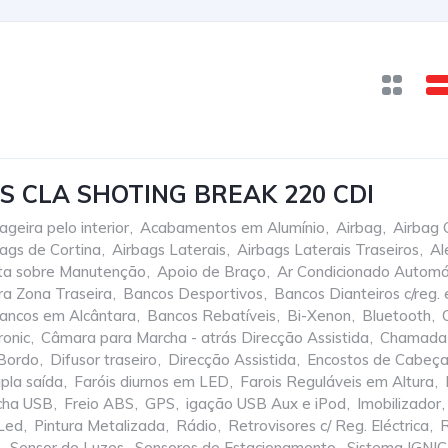
 CLA SHOTING BREAK 220 CDI
geira pelo interior
,
Acabamentos em Alumínio
,
Airbag
,
Airbag 
ags de Cortina
,
Airbags Laterais
,
Airbags Laterais Traseiros
,
Al
ta sobre Manutenção
,
Apoio de Braço
,
Ar Condicionado Automá
ra Zona Traseira
,
Bancos Desportivos
,
Bancos Dianteiros c/reg. 
ancos em Alcântara
,
Bancos Rebatíveis
,
Bi-Xenon
,
Bluetooth
,
ronic
,
Câmara para Marcha - atrás Direcção Assistida
,
Chamada 
Bordo
,
Difusor traseiro
,
Direcção Assistida
,
Encostos de Cabeça
pla saída
,
Faróis diurnos em LED
,
Farois Reguláveis em Altura
,
cha USB
,
Freio ABS
,
GPS
,
igação USB Aux e iPod
,
Imobilizador
,
 Led
,
Pintura Metalizada
,
Rádio
,
Retrovisores c/ Reg. Eléctrica
,
R
,
Sensor de Luzes
,
Sensores de Estacionamento
,
Sistema IGN