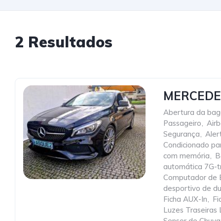
2 Resultados
MERCEDES
Abertura da baga
Passageiro
,
Airb
Segurança
,
Aler
Condicionado pa
com memória
,
B
automática 7G-t
Computador de 
desportivo de du
Ficha AUX-In
,
Fi
Luzes Traseiras
Sensor de Chuva