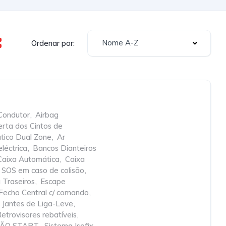
Nome A-Z
Ordenar por:
Condutor
,
Airbag
erta dos Cintos de
tico Dual Zone
,
Ar
eléctrica
,
Bancos Dianteiros
Caixa Automática
,
Caixa
SOS em caso de colisão
,
 Traseiros
,
Escape
Fecho Central c/ comando
,
Jantes de Liga-Leve
,
etrovisores rebatíveis
,
IÇÃO START
,
Sistema Isofix
,